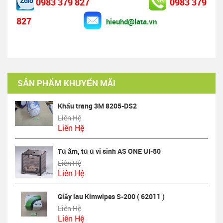
0983 379 827
0983 379
827
hieuhd@lata.vn
SẢN PHẨM KHUYẾN MÃI
Khẩu trang 3M 8205-DS2
Liên Hệ
Liên Hệ
Tủ ấm, tủ ủ vi sinh AS ONE UI-50
Liên Hệ
Liên Hệ
Giấy lau Kimwipes S-200 ( 62011 )
Liên Hệ
Liên Hệ