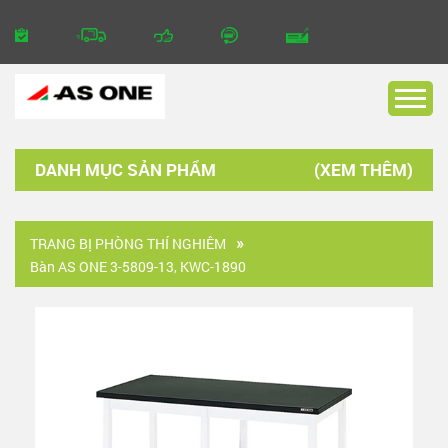
DANH MỤC SẢN PHẨM
TRANG BỊ PHÒNG THÍ NGHIÊM
Bàn AS ONE 3-5809-13, KWC-1890