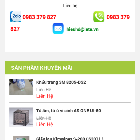
Liên hệ
0983 379 827
0983 379
827
hieuhd@lata.vn
SẢN PHẨM KHUYẾN MÃI
Khẩu trang 3M 8205-DS2
Liên Hệ
Liên Hệ
Tủ ấm, tủ ủ vi sinh AS ONE UI-50
Liên Hệ
Liên Hệ
Giấy lau Kimwipes S-200 ( 62011 )