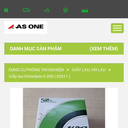
DANH MỤC SẢN PHẨM
DỤNG CỤ PHÒNG THÍ NGHIỆM
GIẤY LAU, VẢI LAU
Giấy lau Kimwipes S-200 ( 62011 )