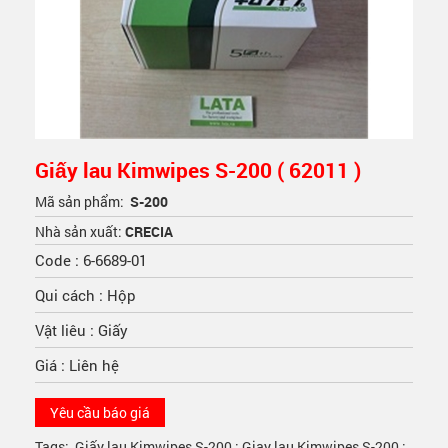
Giấy lau Kimwipes S-200 ( 62011 )
Mã sản phẩm:
S-200
Nhà sản xuất:
CRECIA
Code : 6-6689-01
Qui cách : Hộp
Vật liêu : Giấy
Giá : Liên hệ
Yêu cầu báo giá
Tags:
Giấy lau Kimwipes S-200 ; Giay lau Kimwipes S-200 ;