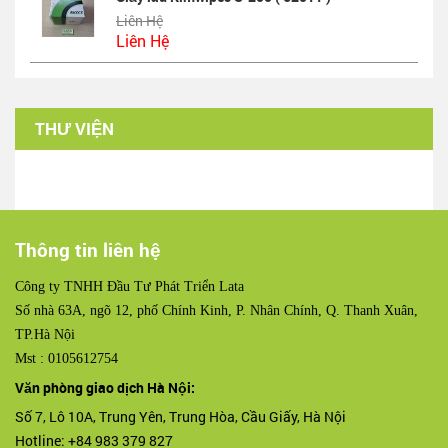
Liên Hệ
Liên Hệ
THƯ VIỆN
Thông tin liên hệ
Công ty TNHH Đầu Tư Phát Triển Lata
Số nhà 63A, ngõ 12, phố Chính Kinh, P. Nhân Chính, Q. Thanh Xuân,
TP.Hà Nội
Mst : 0105612754
Văn phòng giao dịch Hà Nội:
Số 7, Lô 10A, Trung Yên, Trung Hòa, Cầu Giấy, Hà Nội
Hotline: +84 983 379 827