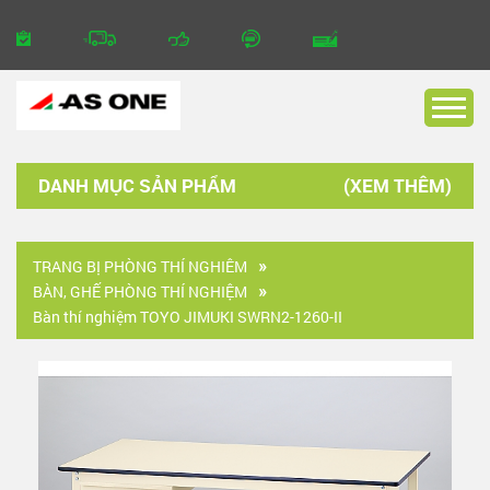
DANH MỤC SẢN PHẨM
TRANG BỊ PHÒNG THÍ NGHIÊM
BÀN, GHẾ PHÒNG THÍ NGHIỆM
Bàn thí nghiệm TOYO JIMUKI SWRN2-1260-II