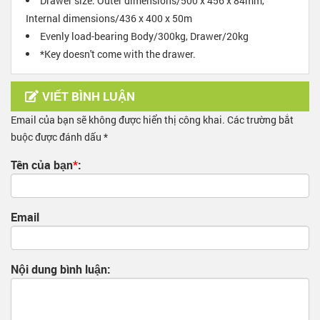
Drawer size: Outer dimensions/500 x 456 x 84mm,
Internal dimensions/436 x 400 x 50m
Evenly load-bearing Body/300kg, Drawer/20kg
*Key doesn't come with the drawer.
VIẾT BÌNH LUẬN
Email của bạn sẽ không được hiển thị công khai. Các trường bắt
buộc được đánh dấu *
Tên của bạn
*
:
Email
Nội dung bình luận: