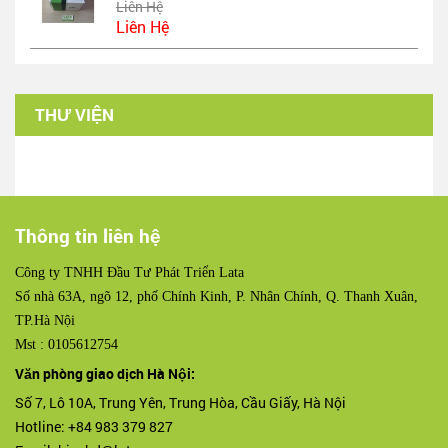
Liên Hệ
Liên Hệ
THƯ VIỆN
Thông tin liên hệ
Công ty TNHH Đầu Tư Phát Triển Lata
Số nhà 63A, ngõ 12, phố Chính Kinh, P. Nhân Chính, Q. Thanh Xuân,
TP.Hà Nội
Mst : 0105612754
Văn phòng giao dịch Hà Nội:
Số 7, Lô 10A, Trung Yên, Trung Hòa, Cầu Giấy, Hà Nội
Hotline: +84 983 379 827