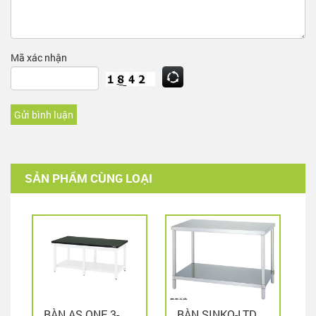
Mã xác nhận
Gửi bình luận
SẢN PHẨM CÙNG LOẠI
BÀN AS ONE 3-
BÀN SINKO-LTD