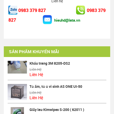
Liên hệ
0983 379 827
0983 379
827
hieuhd@lata.vn
SẢN PHẨM KHUYẾN MÃI
Khẩu trang 3M 8205-DS2
Liên Hệ
Liên Hệ
Tủ ấm, tủ ủ vi sinh AS ONE UI-50
Liên Hệ
Liên Hệ
Giấy lau Kimwipes S-200 ( 62011 )